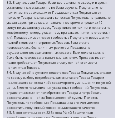
8.3. В случае, если Товары были доставлены по адресу и в сроки,
установленные в заказе, но не были вручены Покупателю по
причинам, не зависящим от Продавца (отказ Покупателя от
приемки Товара надлежащего качества; Покупатель неправильно
указал адрес при заказе, в назначенное время в пределах 15
минут по указанному адресу Товар никто не принял и при этом по
телефонному номеру, указанному при заказе, никто не ответил, и
т.п.), Продавец имеет право требовать с Покупателя возмещения
полной стоимости непринятых Товаров. Если оплата
производилась безналичным расчетом, Продавец не
осуществляет возврат денежных средств. Если оплата должна
была быть произведена наличным расчетом, Продавец имеет
право требовать от Покупателя оплату полной стоимости
непринятых Товаров.
8.4. В случае обнаружения недостатков Товара Покупатель вправе
по своему выбору потребовать замены такого Товара Товаром
надлежащего качества либо соразмерного уменьшения покупной
цены. Вместо предъявления указанных требований Покупатель
вправе отказаться от приобретенного Товара и потребовать
возврата уплаченной за Товар денежной суммы. При этом
Покупатель по требованию Продавца и за его счет должен
возвратить полученный товар ненадлежащего качества.
8.5. В соответствии со ст. 22 Закона РФ «О Защите прав
потребителей», уплаченная Покупателем сумма за Товар